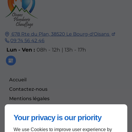
678 Rte du Plan,
38520
Le Bourg-d'Oisans
09 74 56 42 46
Lun - Ven :
08h - 12h | 13h - 17h
Accueil
Contactez-nous
Mentions légales
Plan du site
Your privacy is our priority
We use Cookies to improve user experience by